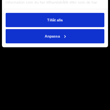
information som du har tillhandahållit eller som de har
samlat in när du har använt deras tjänster.
Tillåt alla
Anpassa